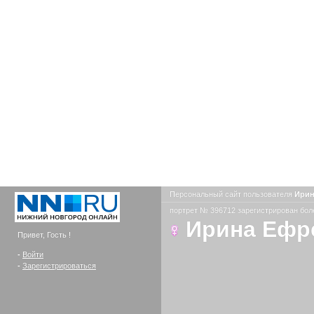
Персональный сайт пользователя
Ирин
портрет № 396712 зарегистрирован боле
Ирина Ефр
Привет, Гость !
-
Войти
-
Зарегистрироваться