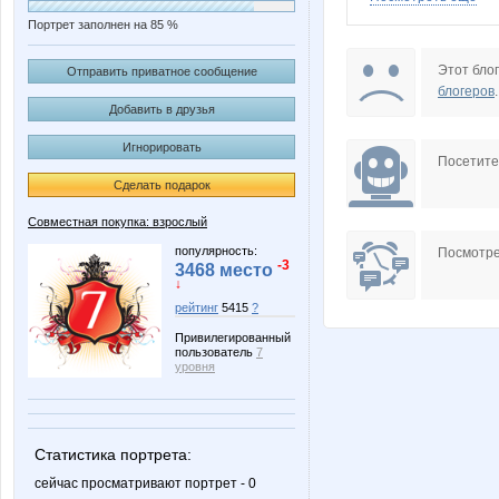
Портрет заполнен на 85 %
AnnaSi
Assortil
Этот блог
Отправить приватное сообщение
блогеров
.
Добавить в друзья
Игнорировать
KRASOTKA_N
KissNe
Посетит
Сделать подарок
Совместная покупка: взрослый
N@T@LK@
Nata_Al
популярность:
Посмотре
-3
3468 место
↓
рейтинг
5415
?
Привилегированный
Pristavochka
Qlo
пользователь
7
уровня
Sova 777
Svetyly
Статистика портрета:
сейчас просматривают портрет - 0