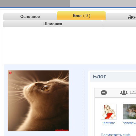
Блог
( 0 )
Основное
Дру
Шпионаж
Блог
121
*Katrina*
*lebedev
Посмотреть ещё