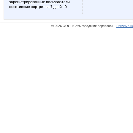
зарегистрированные пользователи
посетившие портрет за 7 дней - 0
alena_78
algo
© 2026 ООО «Сеть городских порталов» ·
Реклама н
confessa*
ego
julia-dem
kentuck
natalyof
oks-mo
u_Nick
ulartur